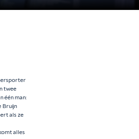
mersporter
en twee
an één man:
 Bruijn
ert als ze
komt alles