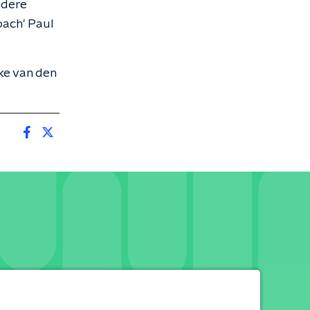
ndere
oach' Paul
ke van den