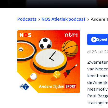
Podcasts
NOS Atletiek podcast
Andere T
Speel
di 23 juli 
Zwemster 
van Nederl
keer brons
de Amerik
met motiva
Paul Berge
trainingsm