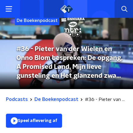
De Boekenpodcast
#36 - Pieter van der Wielen en
Onno Blom bespreken: De opgang,
A Promised Land, Mijn lieve
gunsteling en Het glanzend zwart
van mosselen
Podcasts
De Boekenpodcast
#36 - Pieter van der Wielen en Onno Blom bespreken: De opgang, A Promised Land, Mijn lieve gunsteling en Het glanzend zwart van mosselen
Speel aflevering af