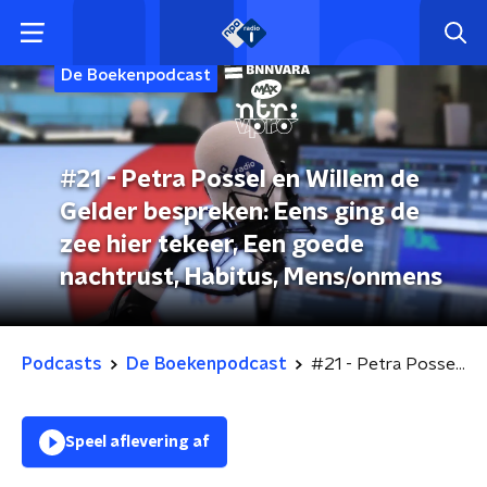
De Boekenpodcast
#21 - Petra Possel en Willem de
Gelder bespreken: Eens ging de
zee hier tekeer, Een goede
nachtrust, Habitus, Mens/onmens
Podcasts
De Boekenpodcast
#21 - Petra Possel en Willem de Gelder bespreken: Eens ging de zee hier tekeer, Een goede nachtrust, Habitus, Mens/onmens
Speel aflevering af