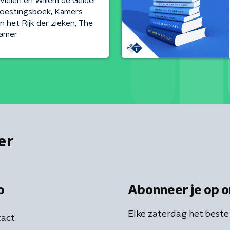
Wielen en Willem de Gelder
woestingsboek, Kamers
n het Rijk der zieken, The
Kamer
er
o
Abonneer je op o
Elke zaterdag het beste
act