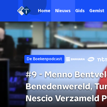
Home
Nieuws
Gids
Gemist
De Boekenpodcast
#9 - Menno Bentvel
Benedenwereld, Tur
Nescio Verzameld P