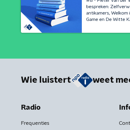
#8 - Pieter van der 
bespreken: Zelfver
antikamers, Welkom i
Game en De Witte 
Wie luistert
weet me
Radio
Inf
Frequenties
Cont