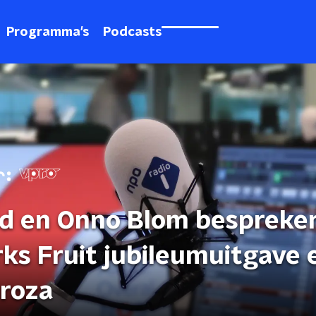
Programma's
Podcasts
d en Onno Blom bespreke
ks Fruit jubileumuitgave 
roza