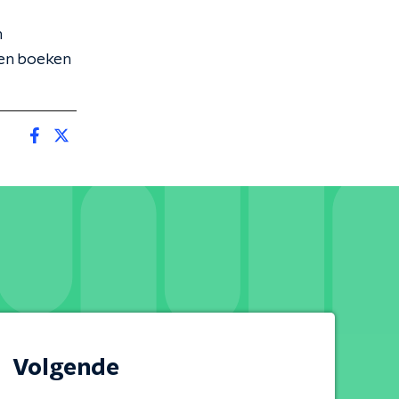
n
nen boeken
Volgende