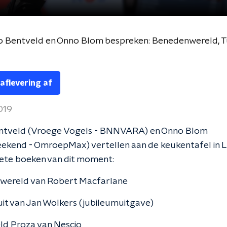
 aflevering af
2019
tveld (Vroege Vogels - BNNVARA) en Onno Blom
ekend - OmroepMax) vertellen aan de keukentafel in L
iete boeken van dit moment:
wereld van Robert Macfarlane
uit van Jan Wolkers (jubileumuitgave)
ld Proza van Nescio