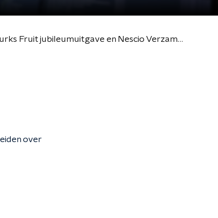
#9 - Menno Bentveld en Onno Blom bespreken: Benedenwereld, Turks Fruit jubileumuitgave en Nescio Verzameld Proza
eiden over