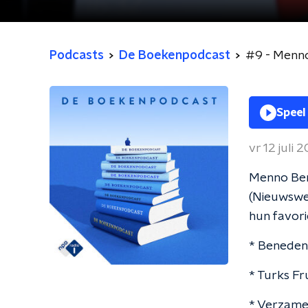
Podcasts
De Boekenpodcast
Speel
vr 12 juli 
Menno Ben
(Nieuwswe
hun favor
* Beneden
* Turks Fr
* Verzame