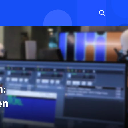
n:
en