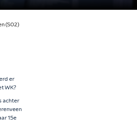
en (S02)
erd er
het WK?
s achter
erenveen
aar 15e