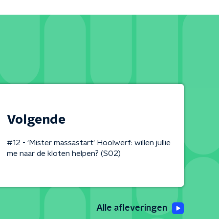
Volgende
#12 - 'Mister massastart' Hoolwerf: willen jullie
me naar de kloten helpen? (S02)
Alle afleveringen