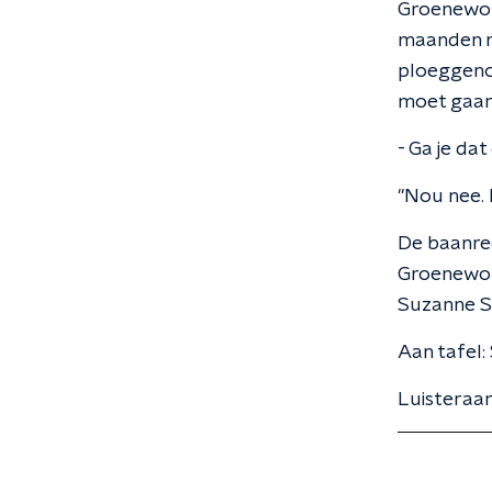
Groenewou
maanden mi
ploeggenoo
moet gaan 
- Ga je da
"Nou nee. L
De baanre
Groenewou
Suzanne Sc
Aan tafel:
Luisteraa