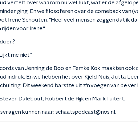
d vertelt over waarom nu wel lukt, wat er de afgelop
nder ging. En we filosoferen over de comeback van (v
t Irene Schouten. "Heel veel mensen zeggen dat ik dan
rijden voor Irene."
t doen?
ijkt me niet."
cords van Jenning de Boo en Femke Kok maakten ook 
d indruk. En we hebben het over Kjeld Nuis, Jutta Le
hulting. Dit weekend barstte uit z'n voegen van de ver
 Steven Dalebout, Robbert de Rijk en Mark Tuitert.
rsvragen kunnen naar: schaatspodcast@nos.nl.