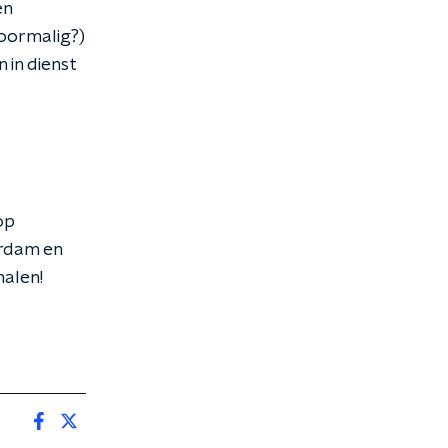
en
oormalig?)
 in dienst
op
erdam en
halen!