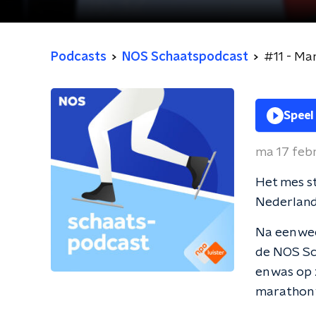
Podcasts
NOS Schaatspodcast
#11 - Ma
Speel
ma 17 feb
Het mes st
Nederland
Na een we
de NOS Sc
en was op 
marathon v