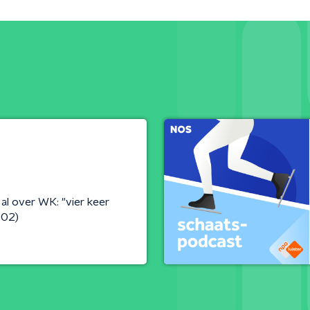
l over WK: "vier keer
S02)