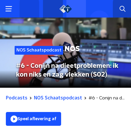
NOS Schaatspodcast
#6 - Conijn na dieetproblemen: ik
kon niks en zag vlekken (S02)
Podcasts
NOS Schaatspodcast
#6 - Conijn na dieetproblemen: ik kon niks en zag vlekken (S02)
Speel aflevering af