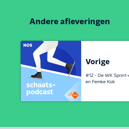
Andere afleveringen
Vorige
#12 - De WK Sprint-
en Femke Kok