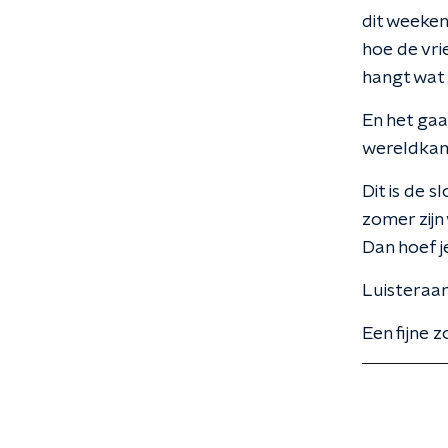
dit weeke
hoe de vri
hangt wat
En het gaa
wereldkamp
Dit is de 
zomer zijn
Dan hoef j
Luisteraa
Een fijne 