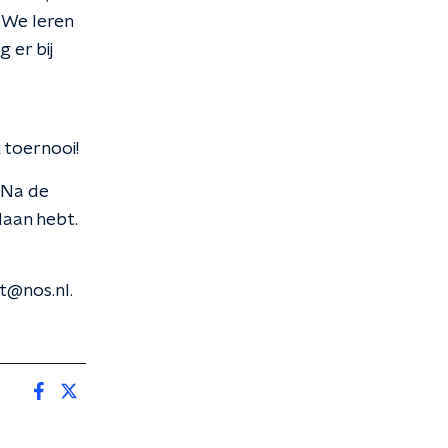
 We leren
 er bij
 toernooi!
 Na de
daan hebt.
t@nos.nl.