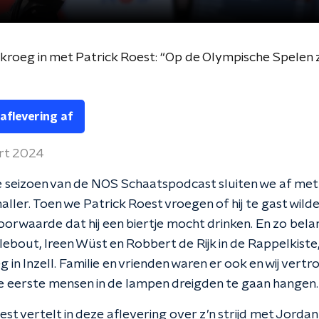
kroeg in met Patrick Roest: “Op de Olympische Spelen z
 aflevering af
rt 2024
 seizoen van de NOS Schaatspodcast sluiten we af met
ller. Toen we Patrick Roest vroegen of hij te gast wilde 
oorwaarde dat hij een biertje mocht drinken. En zo bel
ebout, Ireen Wüst en Robbert de Rijk in de Rappelkiste
 in Inzell. Familie en vrienden waren er ook en wij vertr
 eerste mensen in de lampen dreigden te gaan hangen.
est vertelt in deze aflevering over z’n strijd met Jordan 