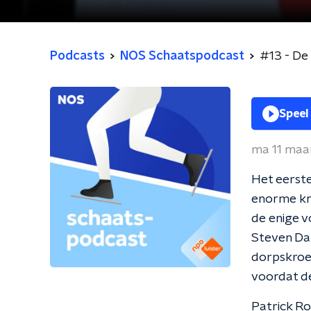
Podcasts
NOS Schaatspodcast
#13 - De 
Speel
ma 11 maa
Het eerste
enorme kna
de enige v
Steven Dal
dorpskroeg
voordat de
Patrick Ro