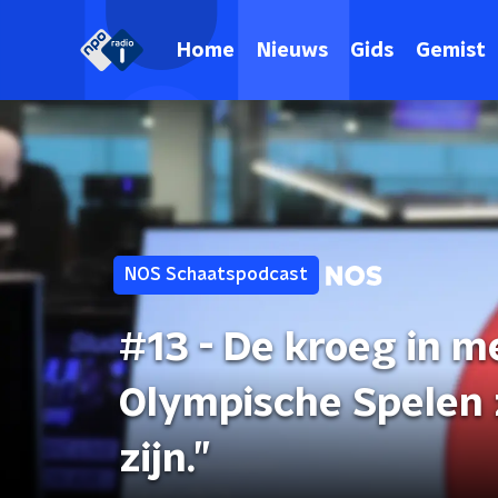
Home
Nieuws
Gids
Gemist
NOS Schaatspodcast
#13 - De kroeg in m
Olympische Spelen 
zijn.”