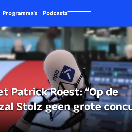
Programma's
Podcasts
et Patrick Roest: “Op de
zal Stolz geen grote conc