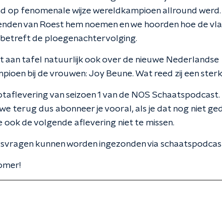
nd op fenomenale wijze wereldkampioen allround werd.
enden van Roest hem noemen en we hoorden hoe de vlag
 betreft de ploegenachtervolging.
t aan tafel natuurlijk ook over de nieuwe Nederlandse
ioen bij de vrouwen: Joy Beune. Wat reed zij een sterk
slotaflevering van seizoen 1 van de NOS Schaatspodcast.
 we terug dus abonneer je vooral, als je dat nog niet ge
e ook de volgende aflevering niet te missen.
rsvragen kunnen worden ingezonden via schaatspodcas
zomer!