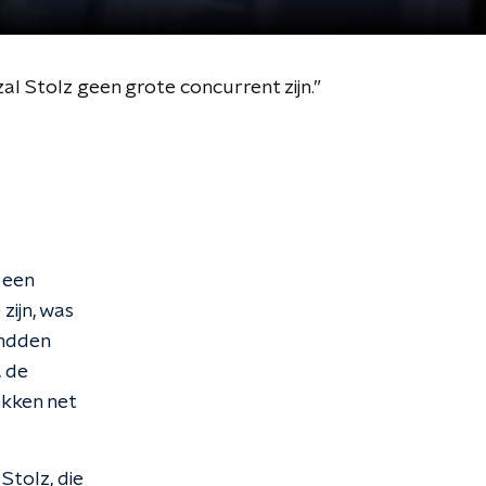
al Stolz geen grote concurrent zijn.”
 een
zijn, was
andden
, de
okken net
Stolz, die