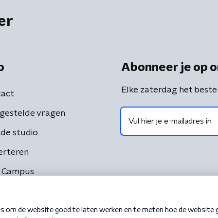
er
o
Abonneer je op o
Elke zaterdag het beste
act
gestelde vragen
de studio
erteren
 Campus