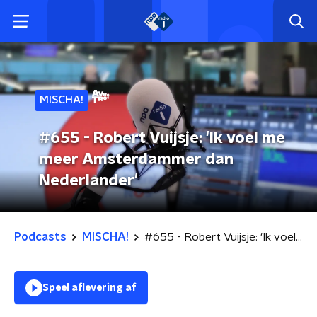
MISCHA!
#655 - Robert Vuijsje: 'Ik voel me
meer Amsterdammer dan
Nederlander'
Podcasts
MISCHA!
#655 - Robert Vuijsje: 'Ik voel me meer Amsterdammer dan Nederlander'
Speel aflevering af