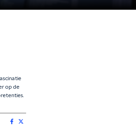
ascinatie
 er op de
pretenties.