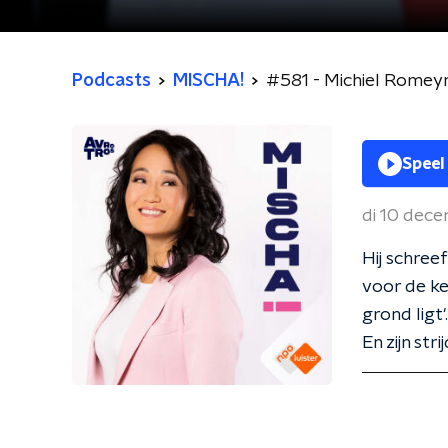
Podcasts
MISCHA!
#581 - Michiel Romeyn:
Speel
di 10 dec
Hij schree
voor de ke
grond ligt
En zijn st