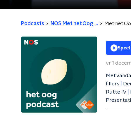
Podcasts
NOS Met het Oog ...
Met het O
Speel
vr 1 dece
Met vandaa
fillers | D
Rutte IV |
Presentat