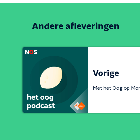
Andere afleveringen
Vorige
Met het Oog op Mo