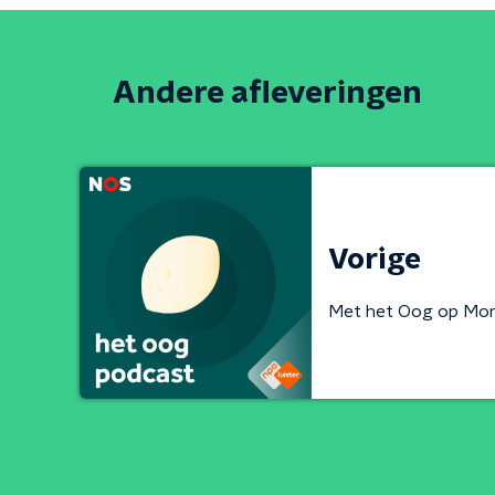
Andere afleveringen
Vorige
Met het Oog op Mo