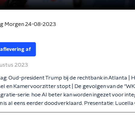
og Morgen 24-08-2023
 aflevering af
ustus 2023
g: Oud-president Trump bij de rechtbank in Atlanta | 
el en Kamervoorzitter stopt | De gevolgen van de "WK-
igratie-serie: hoe AI beter kan worden ingezet voor integ
jin is al eens eerder doodverklaard. Presentatie: Lucella