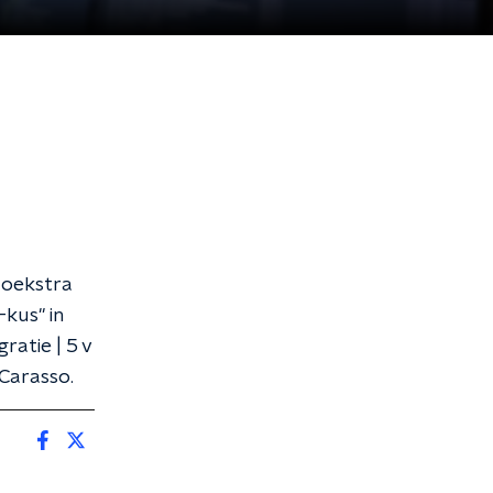
Hoekstra
kus" in
ratie | 5 v
 Carasso.