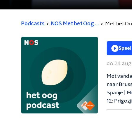
Podcasts
NOS Met het Oog ...
Met het O
Speel
do 24 aug
Met vandaa
naar Bruss
Spanje | M
12: Prigoz