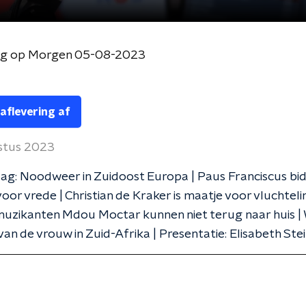
og op Morgen 05-08-2023
 aflevering af
stus 2023
g: Noodweer in Zuidoost Europa | Paus Franciscus bidt
oor vrede | Christian de Kraker is maatje voor vluchteli
uzikanten Mdou Moctar kunnen niet terug naar huis | 
 van de vrouw in Zuid-Afrika | Presentatie: Elisabeth Ste