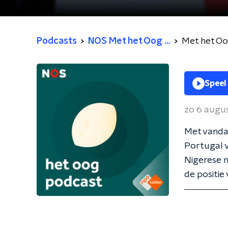
Podcasts
NOS Met het Oog ...
Met het O
Speel
zo 6 augu
Met vandaa
Portugal v
Nigerese m
de positie