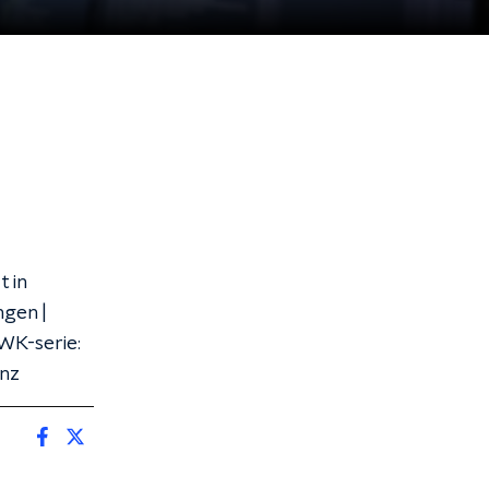
 in
ngen |
WK-serie:
inz