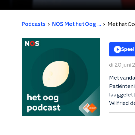
Podcasts
NOS Met het Oog ...
Met het O
Speel
di 20 juni
Met vandaa
Patiënten 
laaggelett
Wilfried d