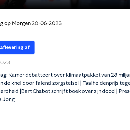
og op Morgen 20-06-2023
 aflevering af
 2023
g: Kamer debatteert over klimaatpakket van 28 miljar
in de knel door falend zorgstelsel | Taalheldenprijs teg
erdheid |Bart Chabot schrijft boek over zijn dood | Pres
e Jong