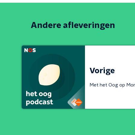
Andere afleveringen
Vorige
Met het Oog op Mo