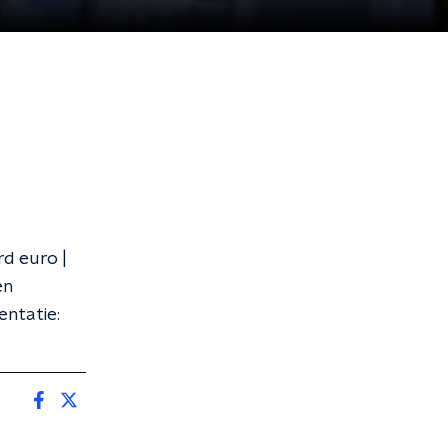
d euro |
en
entatie: