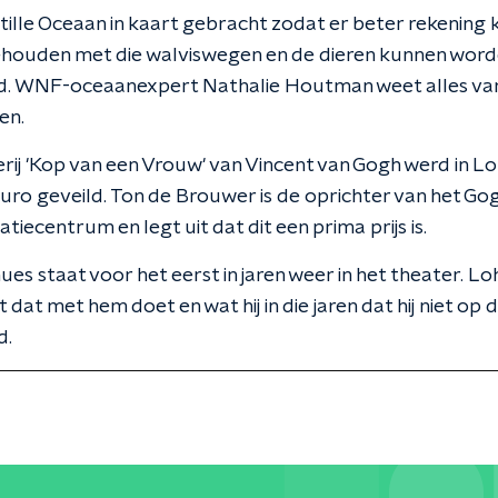
ille Oceaan in kaart gebracht zodat er beter rekening 
houden met die walviswegen en de dieren kunnen wor
. WNF-oceaanexpert Nathalie Houtman weet alles va
en.
erij 'Kop van een Vrouw' van Vincent van Gogh werd in L
euro geveild. Ton de Brouwer is de oprichter van het Go
iecentrum en legt uit dat dit een prima prijs is.
ues staat voor het eerst in jaren weer in het theater. L
 dat met hem doet en wat hij in die jaren dat hij niet op
d.