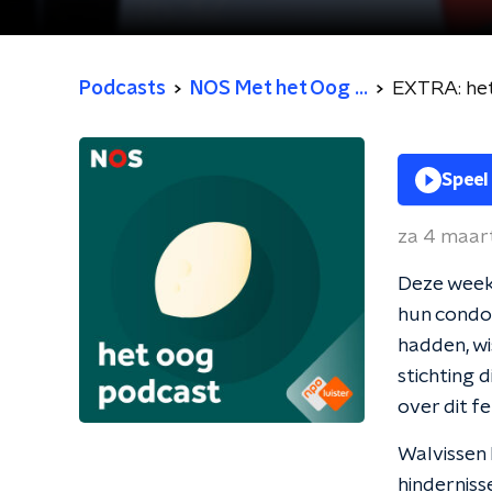
Podcasts
NOS Met het Oog ...
EXTRA: het
Speel
za 4 maar
Deze week
hun condo
hadden, wi
stichting 
over dit f
Walvissen
hinderniss