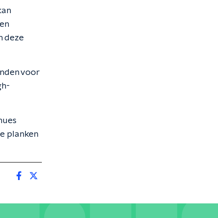
kan
den
n deze
onden voor
gh-
ohues
 de planken