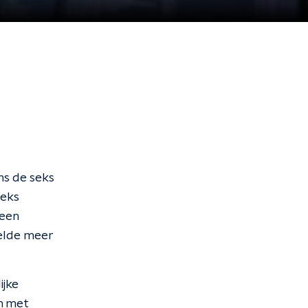
ns de seks
seks
 een
telde meer
ijke
n met