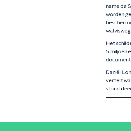
name de St
worden ge
beschermd
walvisweg
Het schild
5 miljoen 
documentat
Daniël Loh
vertelt wat
stond dee