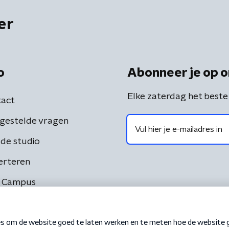
er
o
Abonneer je op o
Elke zaterdag het beste
act
gestelde vragen
de studio
erteren
 Campus