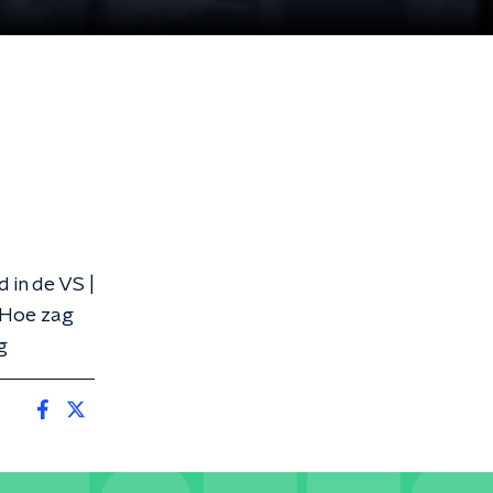
 in de VS |
 Hoe zag
g