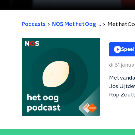
Podcasts
NOS Met het Oog ...
Met het O
Speel
di 31 janu
Met vandaa
Jos Uijtde
Rop Zoutbe