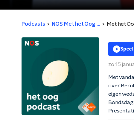
Podcasts
NOS Met het Oog ...
Met het O
Speel
zo 15 janu
Met vandaa
over Bernh
eigen weds
Bondsdag
Presentati