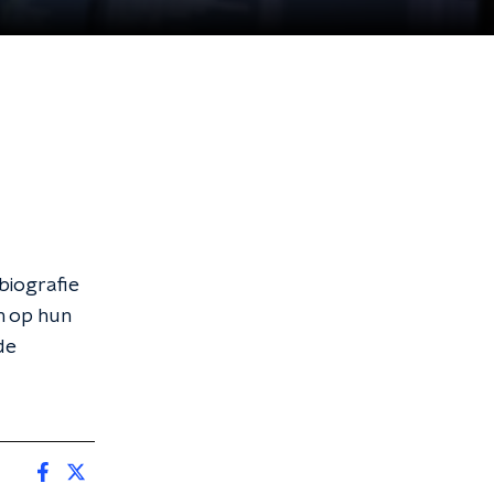
biografie
n op hun
de