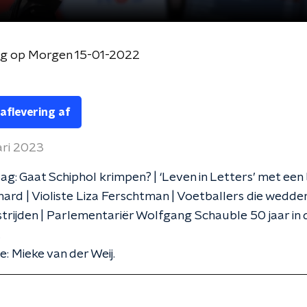
og op Morgen 15-01-2022
 aflevering af
ari 2023
g: Gaat Schiphol krimpen? | ‘Leven in Letters’ met een 
ard | Violiste Liza Ferschtman | Voetballers die wedde
trijden | Parlementariër Wolfgang Schauble 50 jaar in 
.
e: Mieke van der Weij.