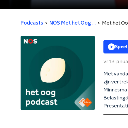
Podcasts
NOS Met het Oog ...
Met het O
Speel
vr 13 janu
Met vandaa
zijn vertr
Minnesma 
Belastingd
Presentat