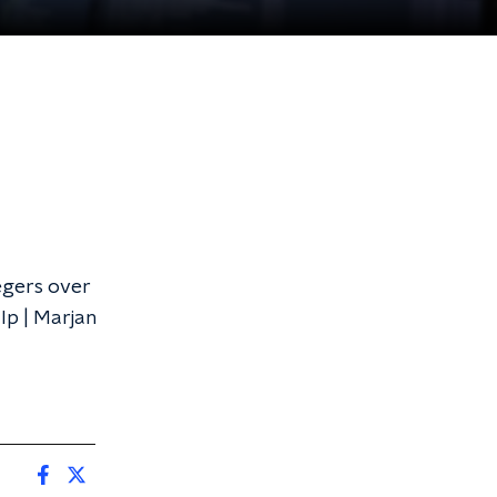
egers over
lp | Marjan