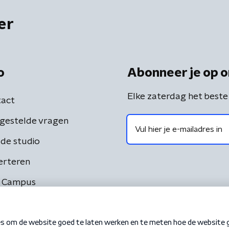
er
o
Abonneer je op o
Elke zaterdag het beste
act
gestelde vragen
de studio
erteren
 Campus