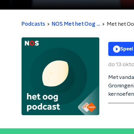
Podcasts
NOS Met het Oog ...
Met het O
Speel
do 13 okt
Met vandaa
Groningen|
kernoefeni