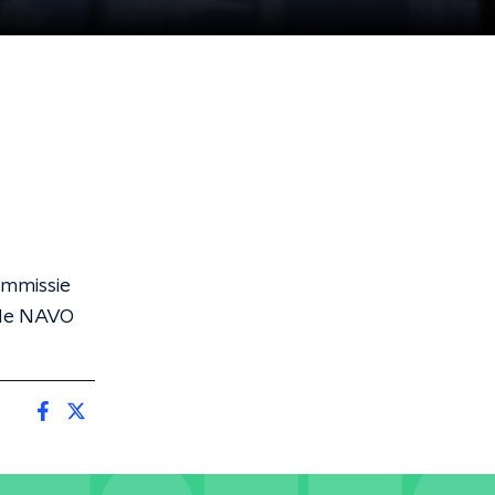
ommissie
n de NAVO