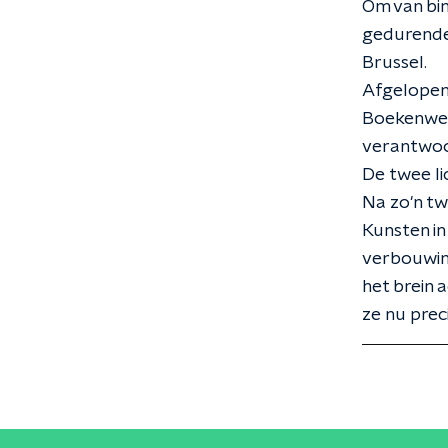
Om van bin
gedurende 
Brussel.
Afgelopen
Boekenweek
verantwoor
De twee lic
Na zo'n twi
Kunsten i
verbouwing
het brein 
ze nu pre