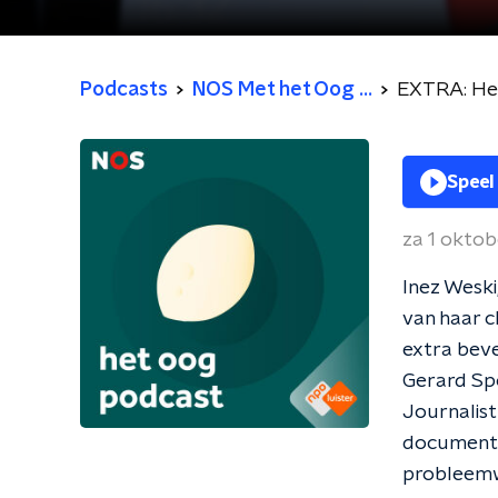
Podcasts
NOS Met het Oog ...
EXTRA: Het
Speel
za 1 okto
Inez Weski
van haar c
extra beve
Gerard Spo
Journalis
documentai
probleemwi