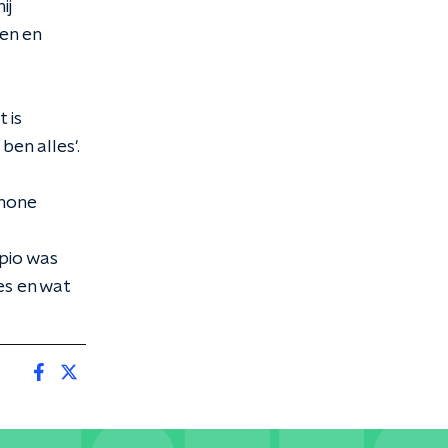
ij
den en
 is
en alles'.
chone
pio was
es en wat