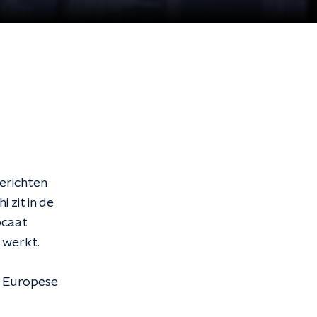
berichten
 zit in de
ocaat
 werkt.
e Europese