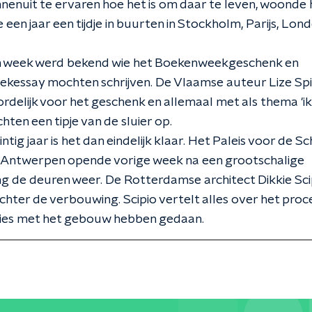
nenuit te ervaren hoe het is om daar te leven, woonde h
een jaar een tijdje in buurten in Stockholm, Parijs, Lon
 week werd bekend wie het Boekenweekgeschenk en
essay mochten schrijven. De Vlaamse auteur Lize Spit
delijk voor het geschenk en allemaal met als thema 'ik b
hten een tipje van de sluier op.
ntig jaar is het dan eindelijk klaar. Het Paleis voor de S
n Antwerpen opende vorige week na een grootschalige
 de deuren weer. De Rotterdamse architect Dikkie Sci
achter de verbouwing. Scipio vertelt alles over het proc
cies met het gebouw hebben gedaan.