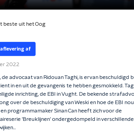
 beste uit het Oog
 aflevering af
ber 2022
, de advocaat van Ridouan Taghi, is ervan beschuldigd 
lient in en uit de gevangenis te hebben gesmokkeld. Taghi
iligde inrichting, de EBI in Vught. De bekende strafadv
ng over de beschuldiging van Weski en hoe de EBI nou
t en programmamaker Sinan Can heeft zich voor de
reserie 'Breuklijnen' ondergedompeld in verschillend
jken...