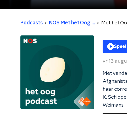
Podcasts
NOS Met het Oog ...
Met het O
Speel
vr 13 aug
Met vanda
Afghanista
haar corre
K. Schippe
Weimans.