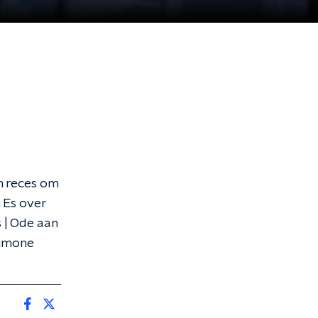
n reces om
 Es over
 | Ode aan
Simone