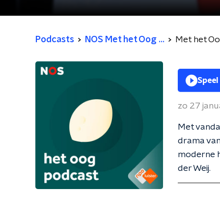
Podcasts
NOS Met het Oog ...
Met het O
Speel
zo 27 janu
Met vandaa
drama van 
moderne hi
der Weij.