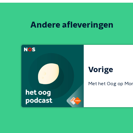
Andere afleveringen
Vorige
Met het Oog op Mo