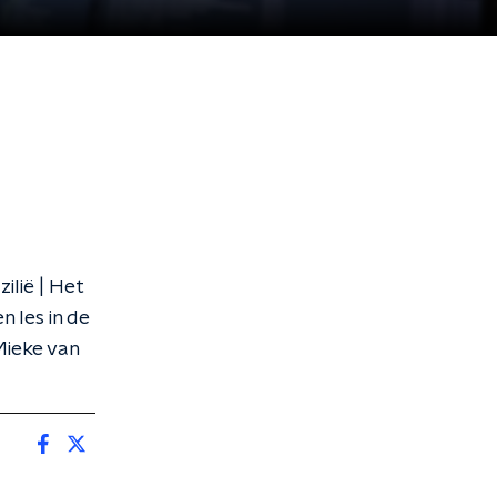
lië | Het
 les in de
Mieke van