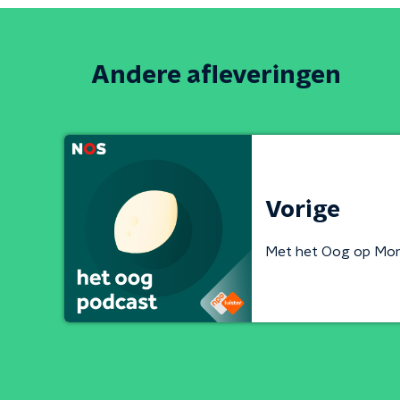
Andere afleveringen
Vorige
Met het Oog op Mor