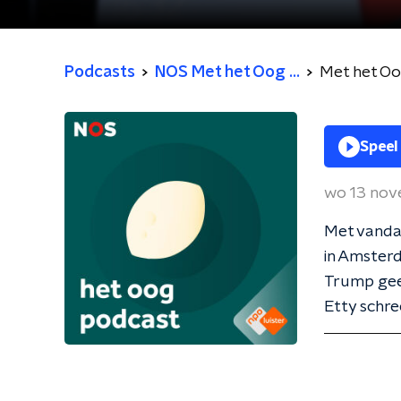
Podcasts
NOS Met het Oog ...
Met het Oo
Speel
wo 13 no
Met vanda
in Amsterd
Trump geef
Etty schre