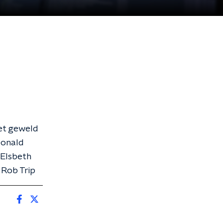
et geweld
 Donald
 Elsbeth
 Rob Trip