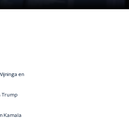
ijninga en
ns Trump
en Kamala