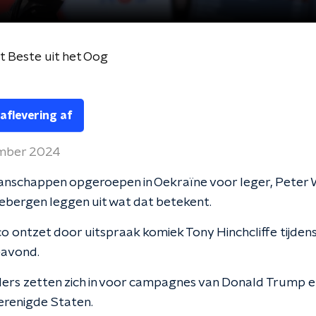
 Beste uit het Oog
 aflevering af
mber 2024
nschappen opgeroepen in Oekraïne voor leger, Peter W
iebergen leggen uit wat dat betekent.
o ontzet door uitspraak komiek Tony Hinchcliffe tijde
avond.
ers zetten zich in voor campagnes van Donald Trump 
Verenigde Staten.