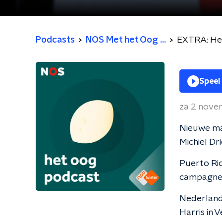
Podcasts
NOS Met het Oog ...
EXTRA: Het
Speel
za 2 nove
Nieuwe ma
Michiel Dr
Puerto Ric
campagne
Nederland
Harris in 