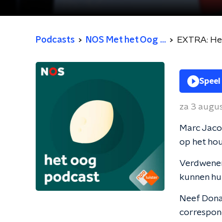
Podcasts
NOS Met het Oog ...
EXTRA: Het
Speel
za 3 augu
Marc Jacob
op het hou
Verdwenen
kunnen hun
Neef Donal
correspon