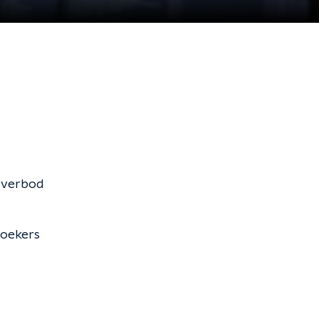
r verbod
zoekers