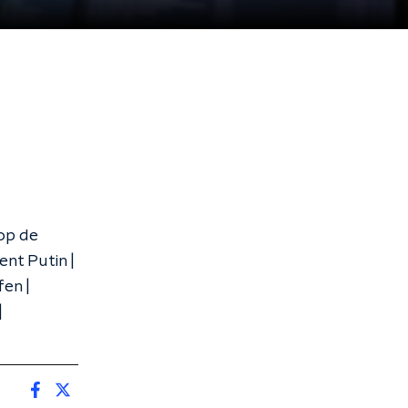
 op de
nt Putin |
en |
|