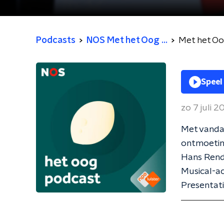
Podcasts
NOS Met het Oog ...
Met het O
Speel
zo 7 juli 
Met vandaa
ontmoeting
Hans Rend
Musical-ac
Presentatie