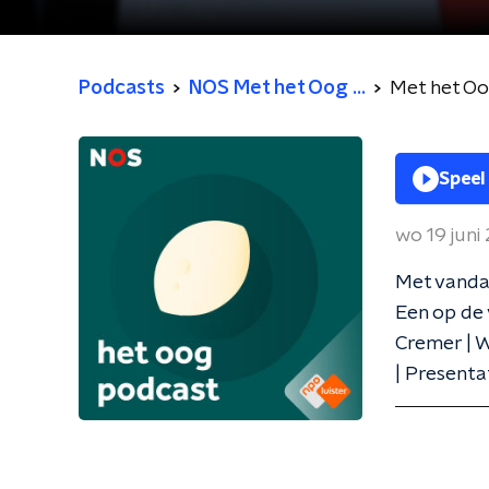
Podcasts
NOS Met het Oog ...
Met het O
Speel
wo 19 juni
Met vandaa
Een op de 
Cremer | W
| Presenta