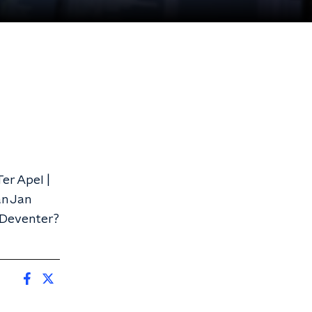
er Apel |
an Jan
 Deventer?