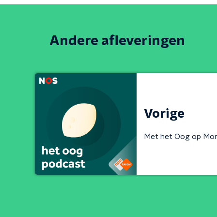
Andere afleveringen
Vorige
Met het Oog op Mo