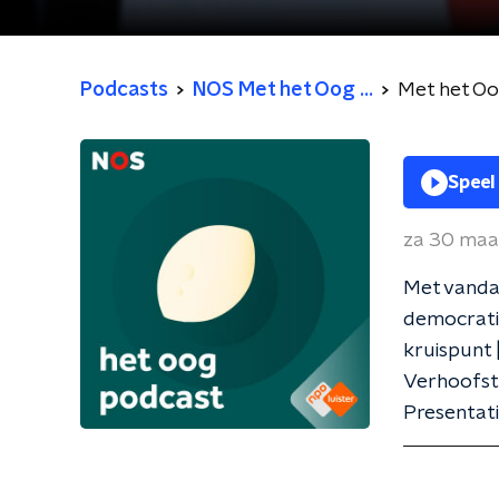
Podcasts
NOS Met het Oog ...
Met het O
Speel
za 30 maa
Met vanda
democrati
kruispunt 
Verhoofsta
Presentati