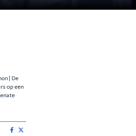
non | De
rs op een
Renate