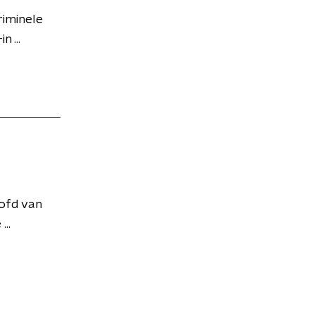
riminele
 ...
ofd van
...