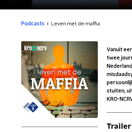
Podcasts
Leven met de maffia
Vanuit een
twee journ
Nederland.
misdaadsy
persoonlij
stuiten, u
KRO-NCRV 
Trailer