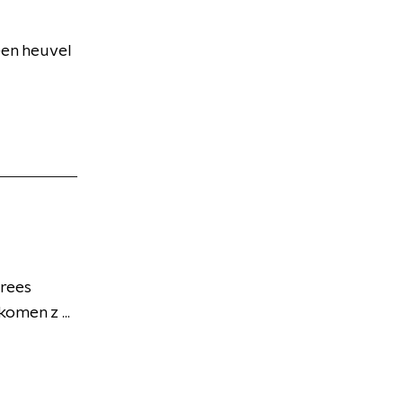
een heuvel
brees
omen z ...