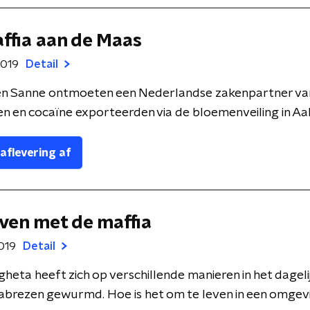
affia aan de Maas
2019
Detail
 en Sanne ontmoeten een Nederlandse zakenpartner van
n en cocaïne exporteerden via de bloemenveiling in Aal
 aflevering af
even met de maffia
019
Detail
heta heeft zich op verschillende manieren in het dageli
abrezen gewurmd. Hoe is het om te leven in een omgevin