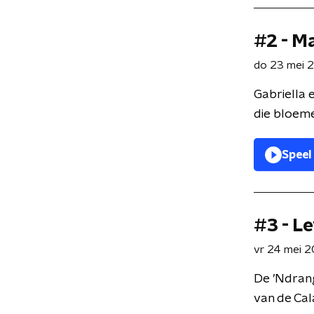
#2 - M
do 23 mei 
Gabriella
die bloeme
Speel
#3 - L
vr 24 mei 2
De ’Ndrang
van de Cal