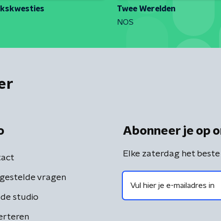
jkskwesties
Twee Werelden
NOS
er
o
Abonneer je op o
Elke zaterdag het beste
act
gestelde vragen
de studio
erteren