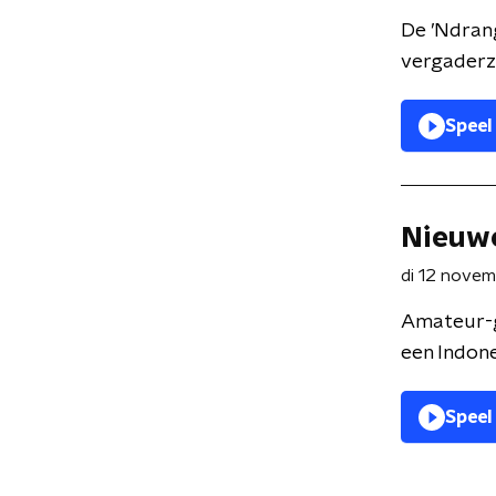
De ’Ndrang
vergaderza
Speel
Nieuwe
di 12 nove
Amateur-ge
een Indones
Speel