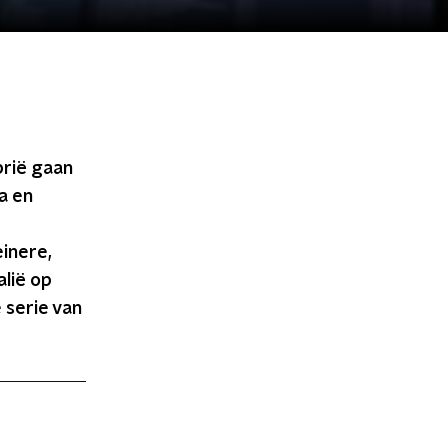
brië gaan
a en
inere,
alië op
e serie van