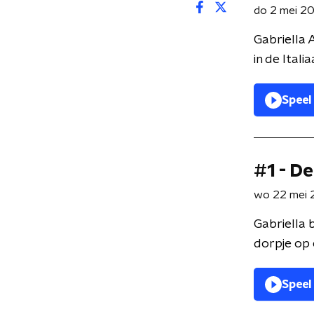
do 2 mei 2
Gabriella 
in de Itali
Speel
#1 - D
wo 22 mei 
Gabriella 
dorpje op 
Speel