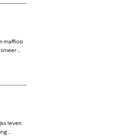
 maffiosi
smeer ...
jks leven
g ...