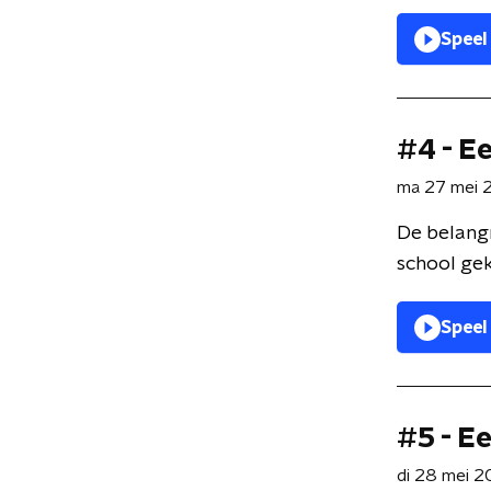
Speel
#4 - E
ma 27 mei 
De belangr
school gekl
Speel
#5 - E
di 28 mei 2