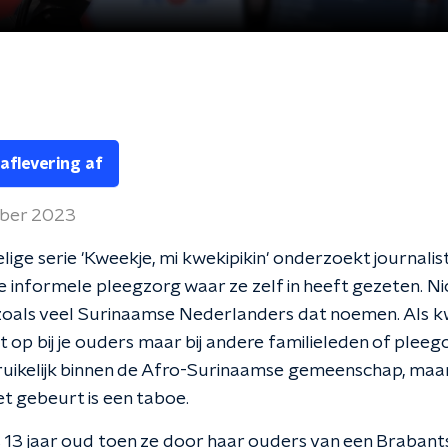
 aflevering af
ber 2023
elige serie 'Kweekje, mi kwekipikin' onderzoekt journalis
 informele pleegzorg waar ze zelf in heeft gezeten. Nic
 zoals veel Surinaamse Nederlanders dat noemen. Als 
iet op bij je ouders maar bij andere familieleden of plee
ruikelijk binnen de Afro-Surinaamse gemeenschap, maa
t gebeurt is een taboe.
 13 jaar oud toen ze door haar ouders van een Brabant