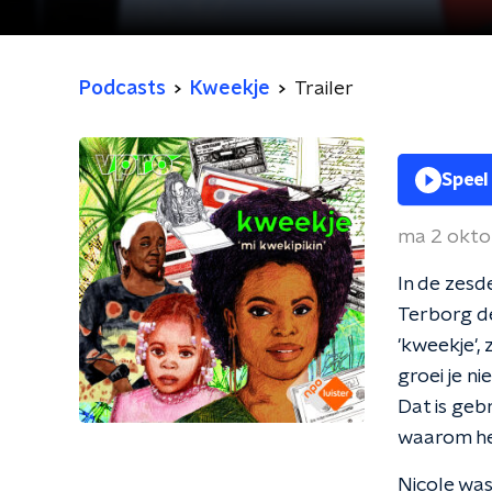
Podcasts
Kweekje
Trailer
Speel
ma 2 okto
In de zesd
Terborg de
'kweekje',
groei je n
Dat is geb
waarom he
Nicole was