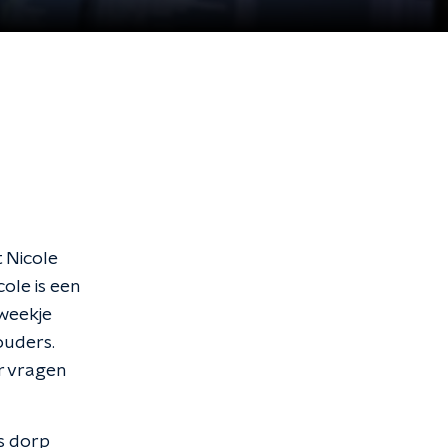
t Nicole
ole is een
kweekje
gouders.
r vragen
s dorp