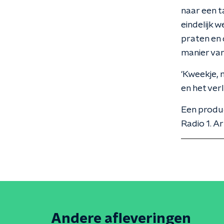
naar een t
eindelijk 
praten en 
manier van
'Kweekje, 
en het ve
Een produ
Radio 1. A
Andere afleveringen