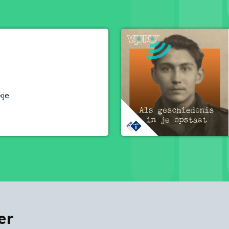
kje
er