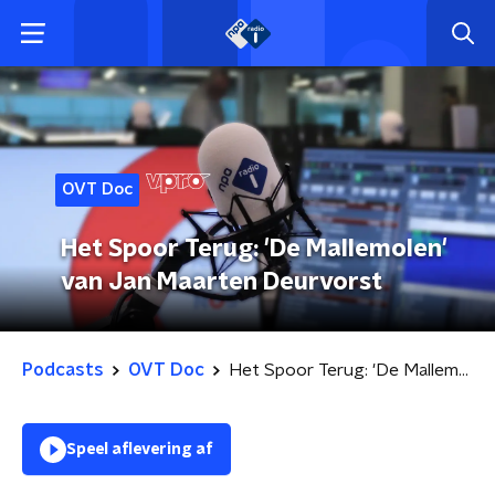
OVT Doc
Het Spoor Terug: 'De Mallemolen'
van Jan Maarten Deurvorst
Podcasts
OVT Doc
Het Spoor Terug: 'De Mallemolen' van Jan Maarten Deurvorst
Speel aflevering af