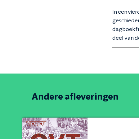
In een vie
geschieden
dagboekfr
deel van de
Andere afleveringen