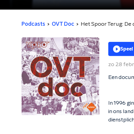
Podcasts
OVT Doc
Het Spoor Terug: De d
Speel
zo 28 feb
Een docum
In 1996 gi
in ons land
dienstplic