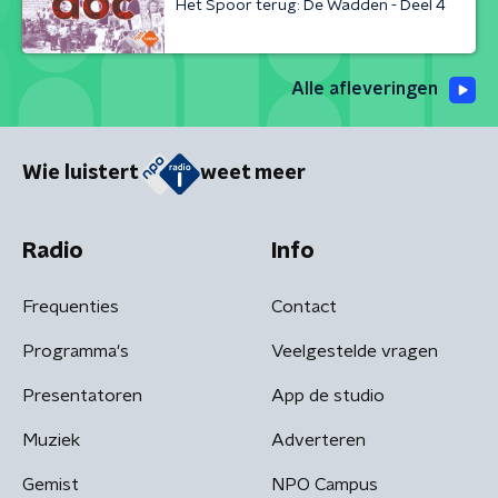
Het Spoor terug: De Wadden - Deel 4
Alle afleveringen
Wie luistert
weet meer
Radio
Info
Frequenties
Contact
Programma's
Veelgestelde vragen
Presentatoren
App de studio
Muziek
Adverteren
Gemist
NPO Campus