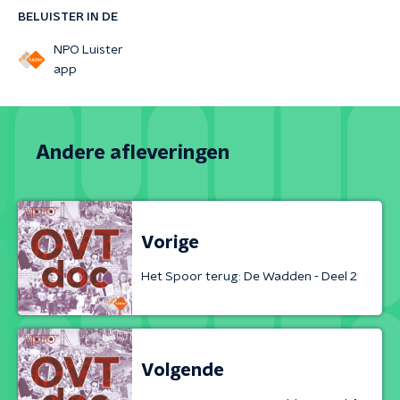
BELUISTER IN DE
NPO Luister
app
Andere afleveringen
Vorige
Het Spoor terug: De Wadden - Deel 2
Volgende