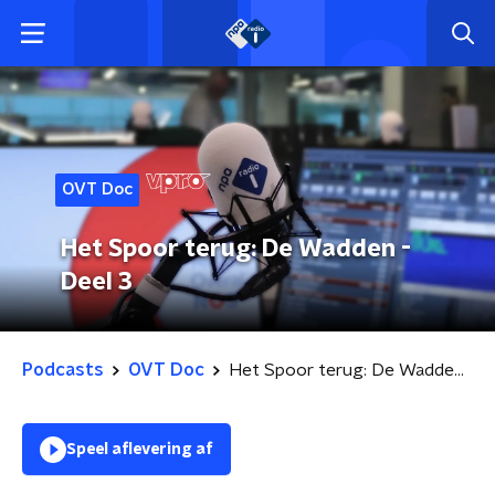
OVT Doc
Het Spoor terug: De Wadden -
Deel 3
Podcasts
OVT Doc
Het Spoor terug: De Wadden - Deel 3
Speel aflevering af