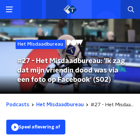
Het Misdaadbureau
#27 - Het Misdaadbureau: 'Ik zag
dat mijn vriendin dood was via
een foto op Facebook' (S02)
Podcasts
Het Misdaadbureau
#27 - Het Misdaadbureau: 'Ik zag dat mijn vriendin dood was via een foto op Facebook' (S02)
Speel aflevering af