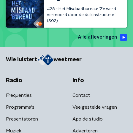
#28 - Het Misdaadbureau: ‘Ze werd
vermoord door de duikinstructeur’
(S02)
Alle afleveringen
Wie luistert
weet meer
Radio
Info
Frequenties
Contact
Programma's
Veelgestelde vragen
Presentatoren
App de studio
Muziek
Adverteren