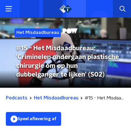
Het Misdaadbureau
#15 - Het Misdaadbureau:
'Criminelen ondergaan plastische
chirurgie om op hun
dubbelganger te lijken’ (S02)
Podcasts
Het Misdaadbureau
#15 - Het Misdaadbureau: 'Criminelen ondergaan plastische chirurgie om op hun dubbelganger te lijken’ (S02)
Speel aflevering af