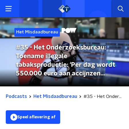
Het Misdaadbureau
#35 - Het Onderzoeksbureau:
Toename illegale
tabaksproductie: ‘Per dag wordt
550.000 euro aan accijnzen
ontlopen’
Podcasts
Het Misdaadbureau
#35 - Het Onderzoeksbureau: Toename illegale tabaksproductie: ‘Per dag wordt 550.000 euro aan accijnzen ontlopen’
Speel aflevering af