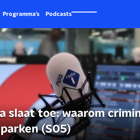
Programma's
Podcasts
a slaat toe: waarom crimi
eparken (S05)