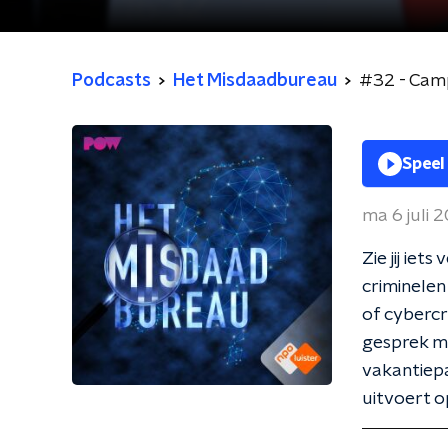
Podcasts
Het Misdaadbureau
#32 - Camp
Speel
ma 6 juli 
Zie jij ie
criminelen
of cyberc
gesprek me
vakantiep
uitvoert 