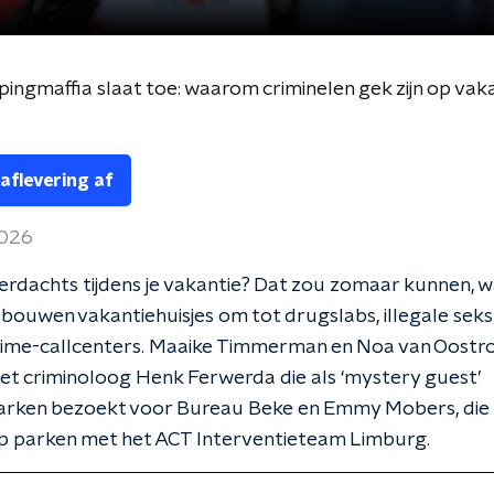
ingmaffia slaat toe: waarom criminelen gek zijn op vak
 aflevering af
2026
ts verdachts tijdens je vakantie? Dat zou zomaar kunnen, 
 bouwen vakantiehuisjes om tot drugslabs, illegale sek
rime-callcenters. Maaike Timmerman en Noa van Oostro
t criminoloog Henk Ferwerda die als ‘mystery guest’
arken bezoekt voor Bureau Beke en Emmy Mobers, die 
op parken met het ACT Interventieteam Limburg.