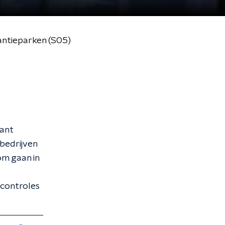
antieparken (S05)
want
sbedrijven
m gaan in
controles