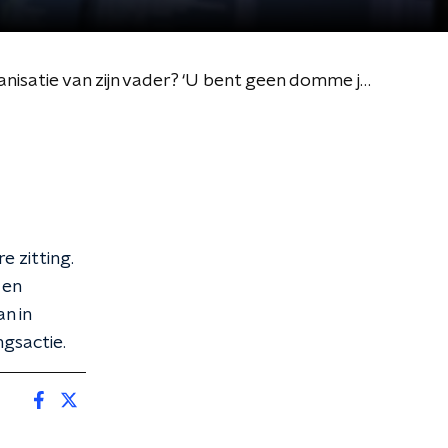
Het Misdaadbureau: BONUS Runde 24-jarige Faissal Taghi de organisatie van zijn vader? ‘U bent geen domme jongen’
e zitting.
 en
n in
ngsactie.