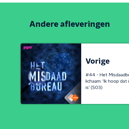
Andere afleveringen
Vorige
#44 - Het Misdaadb
lichaam: ‘Ik hoop dat
is’ (S03)