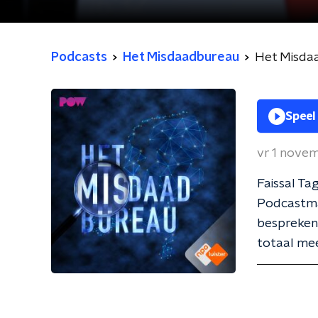
Podcasts
Het Misdaadbureau
Speel
vr 1 nove
Faissal Ta
Podcastma
bespreken 
totaal mee