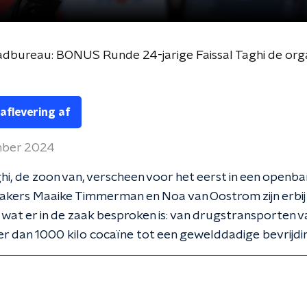
 aflevering af
mber 2024
ghi, de zoon van, verscheen voor het eerst in een openbar
kers Maaike Timmerman en Noa van Oostrom zijn erbij
wat er in de zaak besproken is: van drugstransporten va
r dan 1000 kilo cocaïne tot een gewelddadige bevrijdi