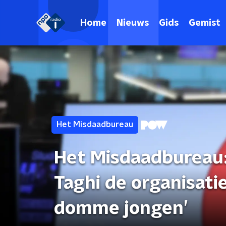
Home
Nieuws
Gids
Gemist
Het Misdaadbureau
Het Misdaadbureau:
Taghi de organisati
domme jongen’