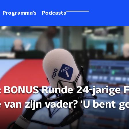
Programma's
Podcasts
 BONUS Runde 24-jarige F
e van zijn vader? ‘U bent g