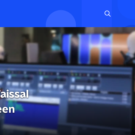
aissal
een