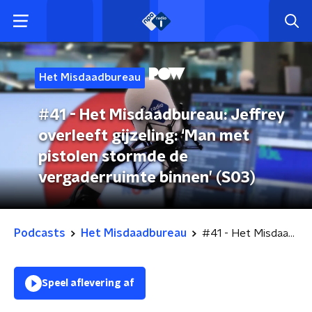
Het Misdaadbureau
#41 - Het Misdaadbureau: Jeffrey
overleeft gijzeling: ‘Man met
pistolen stormde de
vergaderruimte binnen’ (S03)
Podcasts
Het Misdaadbureau
#41 - Het Misdaadbureau: Jeffrey overleeft gijzeling: ‘Man met pistolen stormde de vergaderruimte binnen’ (S03)
Speel aflevering af