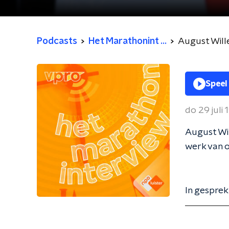
Podcasts
Het Marathonint ...
August Wil
Speel
do 29 juli
August Wil
werk van 
In gespre