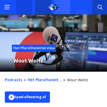
Het Marathoninterview
Wout Woltz
Podcasts
Het Marathonint ...
Wout Woltz
Speel aflevering af