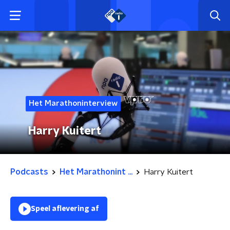
Het Marathoninterview
Harry Kuitert
Podcasts
Het Marathonint ...
Harry Kuitert
Speel aflevering af