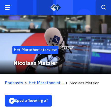
Het Marathoninterview
Nicolaas Matsier
Podcasts
Het Marathonint ...
Nicolaas Matsier
Speel aflevering af