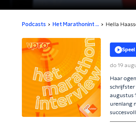
Podcasts
Het Marathonint ...
Hella Haass
Speel
do 19 aug
Haar ogen,
schrijfste
augustus 1
urenlang 
succesvoll