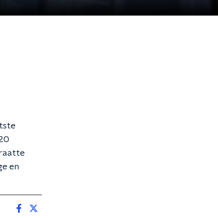
otste
 20
praatte
ge en