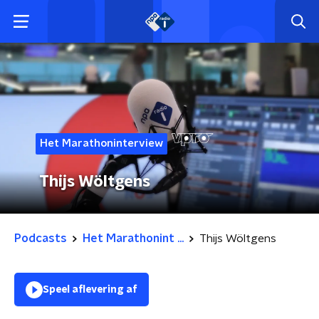
Het Marathoninterview
Thijs Wöltgens
Podcasts
Het Marathonint ...
Thijs Wöltgens
Speel aflevering af