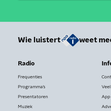
Wie luistert
weet me
Radio
Inf
Frequenties
Cont
Programma's
Veel
Presentatoren
App 
Muziek
Adv