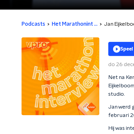
Podcasts
Het Marathonint ...
Jan Eijkelb
Speel
do 26 dec
Net na Ker
Eijkelboom
studio.
Jan werd g
februari 2
Hij was int