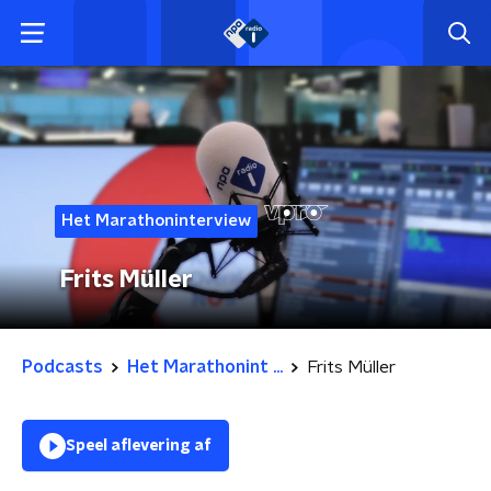
Het Marathoninterview
Frits Müller
Podcasts
Het Marathonint ...
Frits Müller
Speel aflevering af