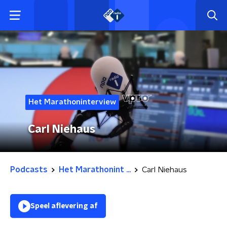
Het Marathoninterview
Carl Niehaus
Podcasts
Het Marathonint ...
Carl Niehaus
Speel aflevering af