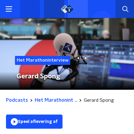
Het Marathoninterview
Gerard Spong
Podcasts
Het Marathonint ...
Gerard Spong
Speel aflevering af