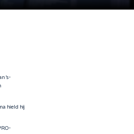
n 's-
n
a hield hij
VPRO-