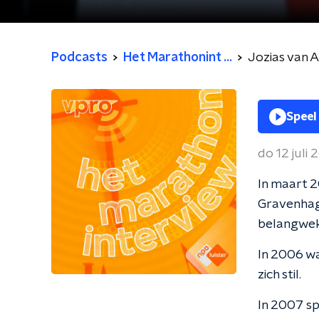
Podcasts
Het Marathonint ...
Jozias van 
Speel
do 12 juli
In maart 
Gravenhage
belangwek
In 2006 wa
zich stil.
In 2007 sp